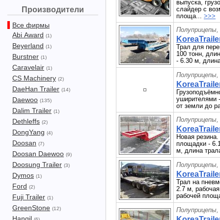
выпуска, груз
Производители
слайдер с во
площа...
>>>
Все фирмы
Полуприцепы,
Abi Award
(1)
KoreaTraile
Beyerland
Трал для пере
(1)
100 тонн, дли
Burstner
(1)
- 6.30 м, длин
Caravelair
(1)
Полуприцепы,
CS Machinery
(2)
KoreaTraile
DaeHan Trailer
(14)
Грузоподъёмнос
уширителями -
Daewoo
(135)
от земли до р
Dalim Trailer
(1)
Полуприцепы,
Dethleffs
(2)
KoreaTraile
DongYang
(4)
Новая резина.
Doosan
площадки - 6.1
(7)
м, длина трала
Doosan Daewoo
(9)
Doosung Trailer
Полуприцепы,
(3)
KoreaTraile
Dymos
(1)
Трал на пневм
Ford
(2)
2.7 м, рабочая
рабочей площа
Fuji Trailer
(1)
GreenStone
(12)
Полуприцепы,
Hangil
KoreaTraile
(6)