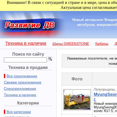
Внимание! В связи с ситуацией в стране и в мире, цена в об
Актуальная цена согласовывает
Новый авторынок Владиво
автобусов, микроавтобу
Техника в наличии
Шины GREENSTONE
Кабины
Д
Поиск по сайту
Уважаемые посетители, не в
пожа
Техника в продаже
Все предложения
Фото
Свежие предложения
Спецпредложения
Полуприцепы,
MyungSeong
Техника в наличии
г.
Категории
Новый низкора
MyungSeong(Ю.
колёс R17.5, 
Все категории