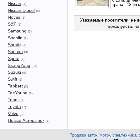
6.15 м, длина 
Nissan
(1)
трала - 12.65 
Nissan Diesel
(4)
Novas
(1)
Уважаемые посетители, не в
S&T
(1)
пожалуйста, н
Samsung
(2)
Shaolin
(1)
Shmitz
(1)
Soosan
(3)
Sprite
(1)
SsangYong
(21)
Suzuki
(4)
Swift
(1)
Tabbert
(3)
TaeYoung
(1)
Tongil
(1)
Toyota
(7)
Volvo
(2)
Новый Авторынок
(1)
Продажа авто-, мото-, спецтехники, 