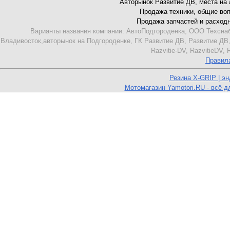
Авторынок Развитие ДВ, места на ав
Продажа техники, общие вопро
Продажа запчастей и расходник
Варианты названия компании: АвтоПодгороденка, ООО Техснаб
Владивосток,авторынок на Подгороденке, ГК Развитие ДВ, Развитие ДВ,
Razvitie-DV, RazvitieDV,
Правил
Резина X-GRIP | э
Мотомагазин Yamotori.RU - всё д