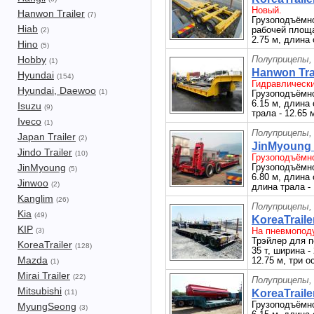
Новый.
Hanwon Trailer
(7)
Грузоподъёмнос
Hiab
рабочей площа
(2)
2.75 м, длина 
Hino
(5)
Hobby
Полуприцепы,
(1)
Hanwon Trai
Hyundai
(154)
Гидравлически
Hyundai, Daewoo
(1)
Грузоподъёмно
6.15 м, длина 
Isuzu
(9)
трала - 12.65 
Iveco
(1)
Полуприцепы,
Japan Trailer
(2)
JinMyoung 
Jindo Trailer
(10)
Грузоподъёмно
JinMyoung
Грузоподъёмно
(5)
6.80 м, длина 
Jinwoo
(2)
длина трала - 
Kanglim
(26)
Полуприцепы,
Kia
(49)
KoreaTraile
KIP
На пневмопод
(3)
Трэйлер для п
KoreaTrailer
(128)
35 т, ширина -
Mazda
12.75 м, три о
(1)
Mirai Trailer
(22)
Полуприцепы,
Mitsubishi
KoreaTraile
(11)
Грузоподъёмно
MyungSeong
(3)