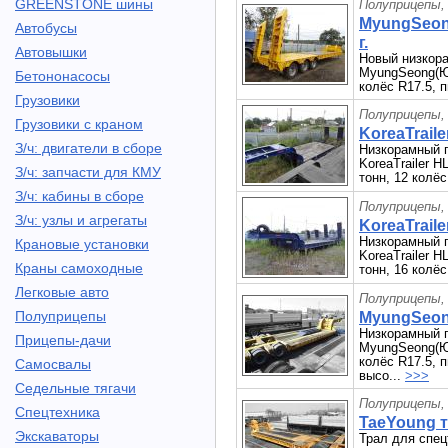
GREENSTONE шины
Полуприцепы,
MyungSeong
Автобусы
г.
Автовышки
Новый низкора
MyungSeong(Ю.
Бетононасосы
колёс R17.5, 
Грузовики
Полуприцепы,
Грузовики с краном
KoreaTraile
З/ч: двигатели в сборе
Низкорамный п
KoreaTrailer 
З/ч: запчасти для КМУ
тонн, 12 колёс
З/ч: кабины в сборе
Полуприцепы,
З/ч: узлы и агрегаты
KoreaTraile
Низкорамный п
Крановые установки
KoreaTrailer 
Краны самоходные
тонн, 16 колёс
Легковые авто
Полуприцепы,
Полуприцепы
MyungSeong
Низкорамный п
Прицепы-дачи
MyungSeong(Ю.
колёс R17.5, 
Самосвалы
высо...
>>>
Седельные тягачи
Полуприцепы,
Спецтехника
TaeYoung т
Экскаваторы
Трал для спец