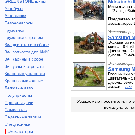
GREENSTONE шины
Mitsubishi I
Миниэкскавато
Автобусы
- 22 л.с., объ
Автовышки
Предлагаем а
Бетононасосы
экскаваторов
Грузовики
Экскаваторы,
Грузовики с краном
Samsung M
Экскаватор н
З/ч: двигатели в сборе
ковша - 0.6 м3
Двигатель - C
З/ч: запчасти для КМУ
дизель. Объём
З/ч: кабины в сборе
Экскаваторы,
З/ч: узлы и агрегаты
Samsung MX
Крановые установки
Гусеничный э
Двигатель - S
Краны самоходные
дизель, 55л/с
экскав...
>>>
Легковые авто
Полуприцепы
Уважаемые посетители, не в
Прицепы-дачи
пожалуйста, н
Самосвалы
Седельные тягачи
Спецтехника
Экскаваторы