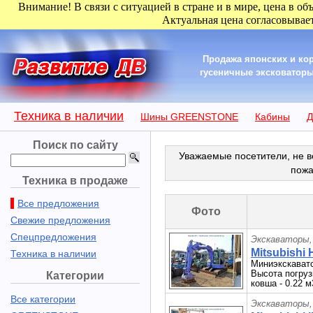
Внимание! В связи с ситуацией в стране и в мире, цена в об
Актуальная цена согласовывает
Продажа японских и кор
гусеничные эксковаторы 
Техника в наличии
Шины GREENSTONE
Кабины
Д
Поиск по сайту
Уважаемые посетители, не в
пожа
Техника в продаже
Все предложения
Фото
Свежие предложения
Спецпредложения
Экскаваторы,
Mitsubishi
Техника в наличии
Миниэкскавато
Высота погрузк
Категории
ковша - 0.22 м
Все категории
Экскаваторы,