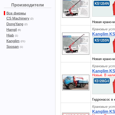
Производители
Все фирмы
CS Machinery
(2)
Новая крано-м
DongYang
(2)
Крановые уст
Hangil
(6)
Kanglim K
Hiab
(1)
Kanglim
(21)
Soosan
(1)
Новая крано-м
Крановые уст
Kanglim KS
Новые. В нали
Гидронасос в 
Крановые уст
Kanglim K