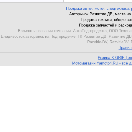
Продажа авто-, мото-, спецтехники, 
Авторынок Развитие ДВ, места на а
Продажа техники, общие вопр
Продажа запчастей и расходни
Варианты названия компании: АвтоПодгороденка, ООО Техсна
Владивосток,авторынок на Подгороденке, ГК Развитие ДВ, Развитие ДВ
Razvitie-DV, RazvitieDV
Правил
Резина X-GRIP | э
Мотомагазин Yamotori.RU - всё д