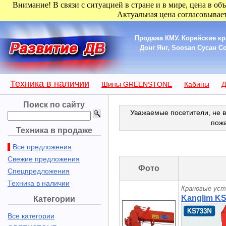
Внимание! В связи с ситуацией в стране и в мире, цена в об
Актуальная цена согласовывает
Продажа КМУ. Корейские кр
Донг Янг, Soosan Сусан С
Техника в наличии
Шины GREENSTONE
Кабины
Д
Поиск по сайту
Уважаемые посетители, не в
пож
Техника в продаже
Все предложения
Свежие предложения
Фото
Спецпредложения
Техника в наличии
Крановые уст
Kanglim K
Категории
Все категории