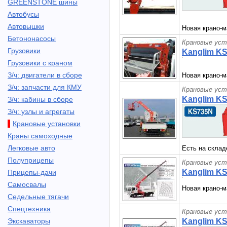
GREENSTONE шины
Автобусы
Автовышки
Новая крано-м
Бетононасосы
Крановые уст
Грузовики
Kanglim K
Грузовики с краном
З/ч: двигатели в сборе
Новая крано-м
З/ч: запчасти для КМУ
Крановые уст
Kanglim K
З/ч: кабины в сборе
З/ч: узлы и агрегаты
Крановые установки
Краны самоходные
Легковые авто
Есть на склад
Полуприцепы
Крановые уст
Kanglim K
Прицепы-дачи
Самосвалы
Новая крано-м
Седельные тягачи
Спецтехника
Крановые уст
Экскаваторы
Kanglim K