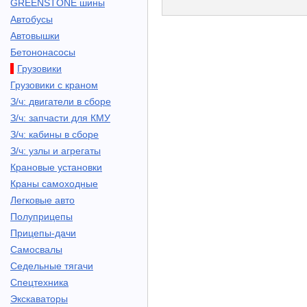
GREENSTONE шины
Автобусы
Автовышки
Бетононасосы
Грузовики
Грузовики с краном
З/ч: двигатели в сборе
З/ч: запчасти для КМУ
З/ч: кабины в сборе
З/ч: узлы и агрегаты
Крановые установки
Краны самоходные
Легковые авто
Полуприцепы
Прицепы-дачи
Самосвалы
Седельные тягачи
Спецтехника
Экскаваторы