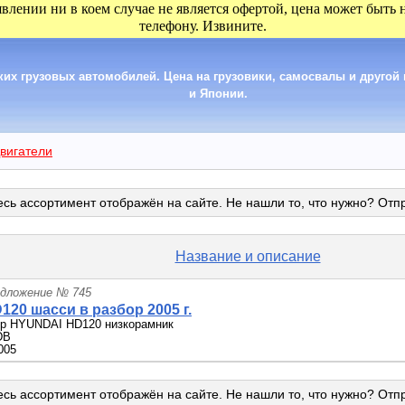
явлении ни в коем случае не является офертой, цена может быть
телефону. Извините.
их грузовых автомобилей. Цена на грузовики, самосвалы и другой 
и Японии.
вигатели
сь ассортимент отображён на сайте. Не нашли то, что нужно? Отп
Название и описание
едложение № 745
120 шасси в разбор 2005 г.
ор HYUNDAI HD120 низкорамник
DB
005
сь ассортимент отображён на сайте. Не нашли то, что нужно? Отп