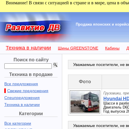
Внимание! В связи с ситуацией в стране и в мире, цена в объ
Продажа японских и корейск
Техника в наличии
Шины GREENSTONE
Кабины
Д
Поиск по сайту
Уважаемые посетители, не ве
Техника в продаже
Фото
Все предложения
Свежие предложения
Грузовики, пр
Спецпредложения
Hyundai HD
Шасси в разб
Техника в наличии
Двигатель D6
Год выпуска 2
Категории
Все категории
Уважаемые посетители, не ве