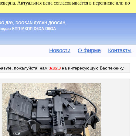
 неверна. Актуальная цена согласовывается в переписке или по
EWOO ДЭУ, DOOSAN ДУСАН ДООСАН,
передач КПП МКПП D6DA D6GА
Новости
О фирме
Контакты
заказ
равьте, пожалуйста, нам
на интересующую Вас технику.