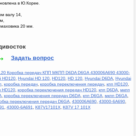
ановлена в Ю.Корее.
ом валу 14,
м,
 маховика 20 мм.
дивосток
→
Задать вопрос
20 Коробка передач КПП МКПП D6DA D6GА 430006A690 43000-
i HD120
,
Hyundai HD 120
,
HD120
,
HD 120
,
Hyundai D6DA
,
Hyundai
п
,
коробка передач
,
коробка переключения передач
,
кпп HD120
,
ч HD120
,
коробка переключения передач HD120
,
кпп D6DA
,
мкпп
A
,
коробка переключения передач D6DA
,
кпп D6GA
,
мкпп D6GA
,
обка переключения передач D6GA
,
430006A690
,
43000-6A690
,
91
,
43000-6A691
,
K87V17101X
,
K87V 17 101X