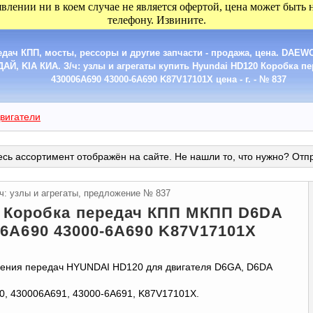
явлении ни в коем случае не является офертой, цена может быть
телефону. Извините.
дач КПП, мосты, рессоры и другие запчасти - продажа, цена. DA
Й, KIA КИА. З/ч: узлы и агрегаты купить Hyundai HD120 Коробка 
430006A690 43000-6A690 K87V17101X цена - г. - № 837
вигатели
сь ассортимент отображён на сайте. Не нашли то, что нужно? Отп
ч: узлы и агрегаты, предложение № 837
0 Коробка передач КПП МКПП D6DA
6A690 43000-6A690 K87V17101X
чения передач HYUNDAI HD120 для двигателя D6GA, D6DА
, 430006A691, 43000-6A691, K87V17101X.