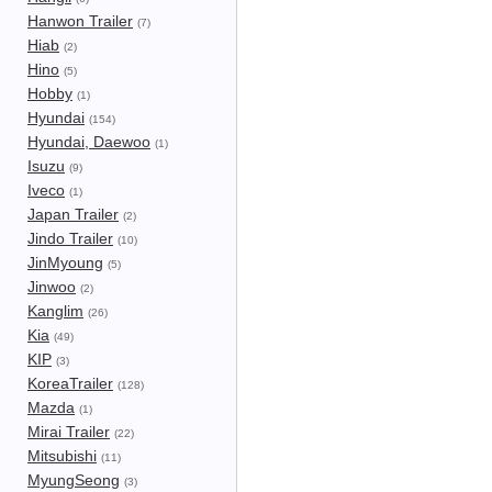
Hanwon Trailer
(7)
Hiab
(2)
Hino
(5)
Hobby
(1)
Hyundai
(154)
Hyundai, Daewoo
(1)
Isuzu
(9)
Iveco
(1)
Japan Trailer
(2)
Jindo Trailer
(10)
JinMyoung
(5)
Jinwoo
(2)
Kanglim
(26)
Kia
(49)
KIP
(3)
KoreaTrailer
(128)
Mazda
(1)
Mirai Trailer
(22)
Mitsubishi
(11)
MyungSeong
(3)