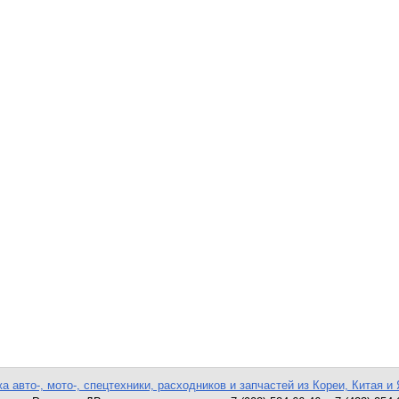
а авто-, мото-, спецтехники, расходников и запчастей из Кореи, Китая и 