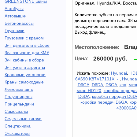
GREENSTONE шины
Оригинал. Hyundai/KIA. Восст
Автобусы
Количество зубьев на первичн
Автовышки
диаметр первичного вала 38 м
Бетононасосы
посадочное вала в подшипник
Грузовики
Выход фланец.
Грузовики с краном
З/ч: двигатели в сборе
Вла
Местоположение:
З/ч: запчасти для КМУ
260000 руб.
Цена:
З/ч: кабины в сборе
З/ч: узлы и агрегаты
Искать похожие:
Hyundai
,
HD1
Крановые установки
6A690 K87V17101X
,
-
,
Hyunda
Краны самоходные
D6GA
,
D6DA
,
D6GA
,
кпп
,
мкп
Легковые авто
мкпп HD120
,
коробка переда
D6DA
,
коробка передач D6D
Полуприцепы
коробка передач D6GA
,
кор
Прицепы-дачи
430006A6
Самосвалы
Седельные тягачи
Спецтехника
Экскаваторы