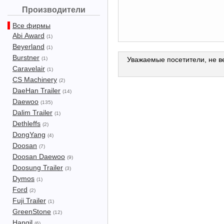
Производители
Все фирмы
Abi Award
(1)
Beyerland
(1)
Burstner
(1)
Уважаемые посетители, не ве
Caravelair
(1)
CS Machinery
(2)
DaeHan Trailer
(14)
Daewoo
(135)
Dalim Trailer
(1)
Dethleffs
(2)
DongYang
(4)
Doosan
(7)
Doosan Daewoo
(9)
Doosung Trailer
(3)
Dymos
(1)
Ford
(2)
Fuji Trailer
(1)
GreenStone
(12)
Hangil
(6)