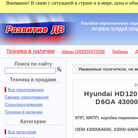
Внимание! В связи с ситуацией в стране и в мире, цена в объ
Коробки переключения пере
HYUNDAI ХУНДАЙ ХЕНДА
Техника в наличии
Шины GREENSTONE
Кабины
Д
Поиск по сайту
Уважаемые посетители, не ве
Техника в продаже
З/
Все предложения
Hyundai HD12
Свежие предложения
D6GА 43000
Спецпредложения
Техника в наличии
КПП, МКПП, коробка переклю
Категории
OEM 430006A690, 43000-6A690
Все категории