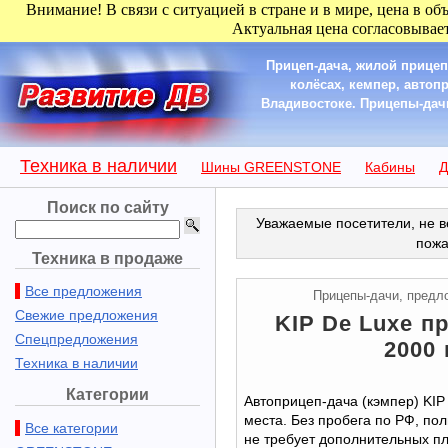
Внимание! В связи с ситуацией в стране и в мире, цена в об
Актуальная цена согласовывает
Прицеп-дача, жилой прицеп
колёсах, кемпер, автоп
Владивостоке. Прицепы-дачи 
Техника в наличии
Шины GREENSTONE
Кабины
Д
Поиск по сайту
Уважаемые посетители, не в
пожа
Техника в продаже
Все предложения
Прицепы-дачи, предл
Свежие предложения
KIP De Luxe п
Спецпредложения
2000 
Техника в наличии
Категории
Автоприцеп-дача (кэмпер) KIP 
места. Без пробега по РФ, по
Все категории
не требует дополнительных п