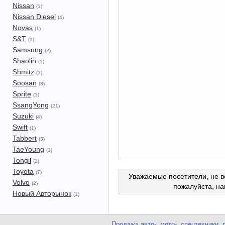
Nissan
(1)
Nissan Diesel
(4)
Novas
(1)
S&T
(1)
Samsung
(2)
Shaolin
(1)
Shmitz
(1)
Soosan
(3)
Sprite
(1)
SsangYong
(21)
Suzuki
(4)
Swift
(1)
Tabbert
(3)
TaeYoung
(1)
Tongil
(1)
Toyota
(7)
Уважаемые посетители, не в
Volvo
(2)
пожалуйста, н
Новый Авторынок
(1)
Продажа авто-, мото-, спецтехники, 