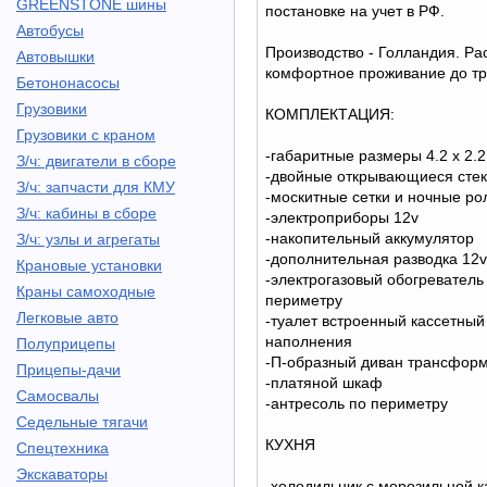
GREENSTONE шины
постановке на учет в РФ.
Автобусы
Производство - Голландия. Ра
Автовышки
комфортное проживание до тр
Бетононасосы
Грузовики
КОМПЛЕКТАЦИЯ:
Грузовики с краном
-габаритные размеры 4.2 х 2.2 
З/ч: двигатели в сборе
-двойные открывающиеся сте
З/ч: запчасти для КМУ
-москитные сетки и ночные ро
З/ч: кабины в сборе
-электроприборы 12v
-накопительный аккумулятор
З/ч: узлы и агрегаты
-дополнительная разводка 12
Крановые установки
-электрогазовый обогреватель
Краны самоходные
периметру
Легковые авто
-туалет встроенный кассетный
наполнения
Полуприцепы
-П-образный диван трансфор
Прицепы-дачи
-платяной шкаф
Самосвалы
-антресоль по периметру
Седельные тягачи
КУХНЯ
Спецтехника
Экскаваторы
-холодильник с морозильной к