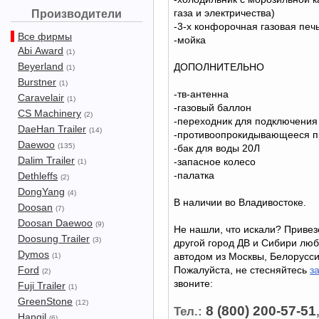
газа и электричества)
Производители
-3-х конфорочная газовая печ
Все фирмы
-мойка
Abi Award
(1)
Beyerland
ДОПОЛНИТЕЛЬНО
(1)
Burstner
(1)
-тв-антенна
Caravelair
(1)
-газовый баллон
CS Machinery
(2)
-переходник для подключения
DaeHan Trailer
(14)
-противоопрокидывающееся п
Daewoo
(135)
-бак для воды 20Л
Dalim Trailer
-запасное колесо
(1)
-палатка
Dethleffs
(2)
DongYang
(4)
В наличии во Владивостоке.
Doosan
(7)
Doosan Daewoo
(9)
Не нашли, что искали? Привез
Doosung Trailer
(3)
другой город ДВ и Сибири лю
Dymos
автодом из Москвы, Белорусси
(1)
Ford
Пожалуйста, не стесняйтесь
з
(2)
звоните:
Fuji Trailer
(1)
GreenStone
(12)
8 (800) 200-57-51
Тел.:
Hangil
(6)