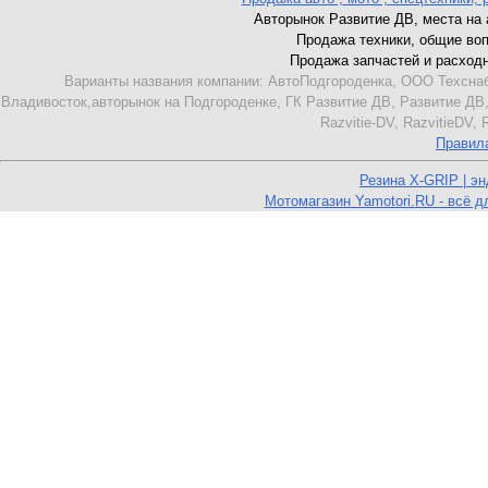
Авторынок Развитие ДВ, места на ав
Продажа техники, общие вопро
Продажа запчастей и расходник
Варианты названия компании: АвтоПодгороденка, ООО Техснаб
Владивосток,авторынок на Подгороденке, ГК Развитие ДВ, Развитие ДВ,
Razvitie-DV, RazvitieDV,
Правил
Резина X-GRIP | э
Мотомагазин Yamotori.RU - всё д