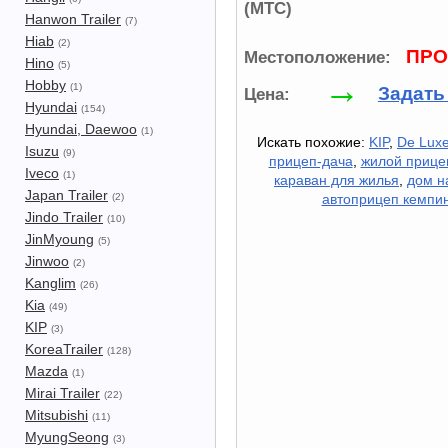
(МТС)
Hanwon Trailer
(7)
Hiab
(2)
ПРО
Местоположение:
Hino
(5)
→
Hobby
(1)
Задать
Цена:
Hyundai
(154)
Hyundai, Daewoo
(1)
Искать похожие:
KIP
,
De Lux
Isuzu
(9)
прицеп-дача
,
жилой прице
Iveco
(1)
караван для жилья
,
дом н
Japan Trailer
(2)
автоприцеп кемпин
Jindo Trailer
(10)
JinMyoung
(5)
Jinwoo
(2)
Kanglim
(26)
Kia
(49)
KIP
(3)
KoreaTrailer
(128)
Mazda
(1)
Mirai Trailer
(22)
Mitsubishi
(11)
MyungSeong
(3)